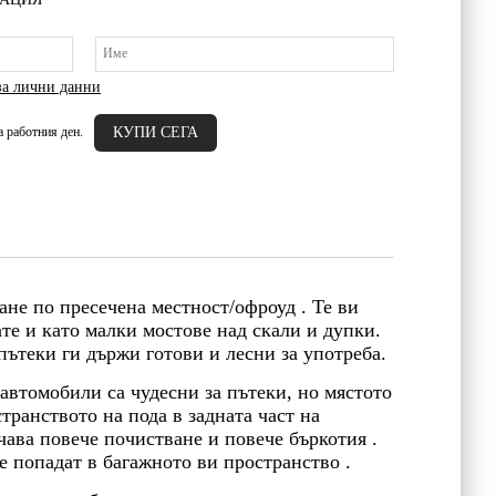
за лични данни
а работния ден.
ане по пресечена местност/офроуд . Те ви
ате и като малки мостове над скали и дупки.
пътеки ги държи готови и лесни за употреба.
автомобили са чудесни за пътеки, но мястото
транството на пода в задната част на
чава повече почистване и повече бъркотия .
не попадат в багажното ви пространство .