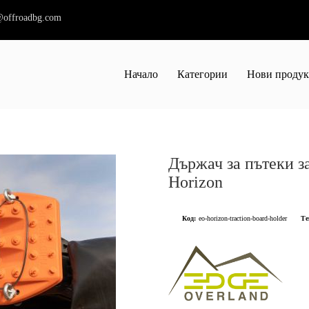
@offroadbg.com
Начало
Категории
Нови проду
Държач за пътеки з
Horizon
Код:
eo-horizon-traction-board-holder
Те