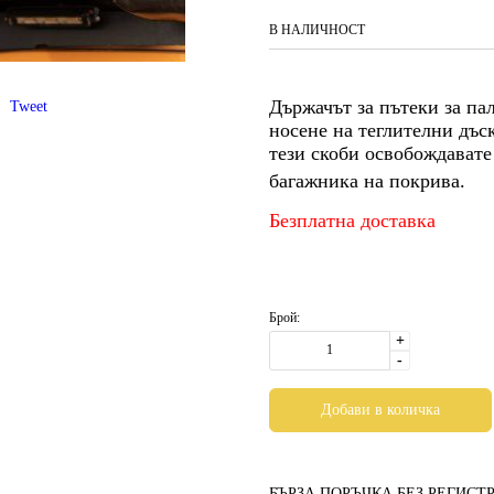
В НАЛИЧНОСТ
Държачът за пътеки за пал
Tweet
носене на теглителни дъс
тези скоби освобождавате
багажника на покрива.
Безплатна доставка
Брой:
+
-
БЪРЗА ПОРЪЧКА БЕЗ РЕГИСТ