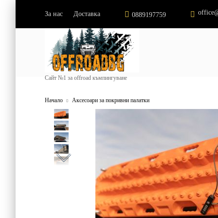
office
За нас
Доставка
|
0889197759
Сайт №1 за offroad къмпингуване
Начало
Аксесоари за покривни палатки