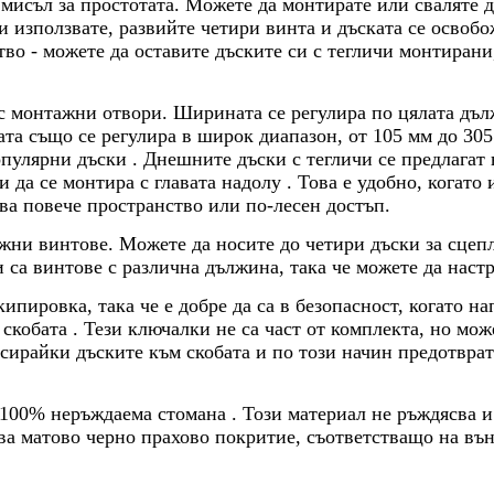
 мисъл за простотата. Можете да монтирате или сваляте д
и използвате, развийте четири винта и дъската се освобо
тво - можете да оставите дъските си с тегличи монтирани
с монтажни отвори. Ширината се регулира по цялата дъл
та също се регулира в широк диапазон, от 105 мм до 305 
пулярни дъски . Днешните дъски с тегличи се предлагат 
 да се монтира с главата надолу . Това е удобно, когато
ава повече пространство или по-лесен достъп.
ажни винтове. Можете да носите до четири дъски за сцеп
 са винтове с различна дължина, така че можете да наст
ипировка, така че е добре да са в безопасност, когато н
кобата . Тези ключалки не са част от комплекта, но може
ксирайки дъските към скобата и по този начин предотвра
 100% неръждаема стомана . Този материал не ръждясва и 
ава матово черно прахово покритие, съответстващо на въ