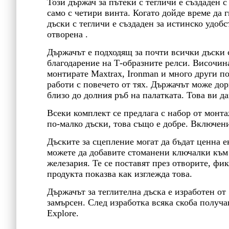
Този държач за пътеки с тегличи е създаден с
само с четири винта. Когато дойде време да г
дъски с тегличи е създаден за истинско удобс
отворена .
Държачът е подходящ за почти всички дъски 
благодарение на Т-образните релси. Височина
монтирате Maxtrax, Ironman и много други по
работи с повечето от тях. Държачът може дори
близо до долния ръб на палатката. Това ви д
Всеки комплект се предлага с набор от монт
по-малко дъски, това също е добре. Включени
Дъските за сцепление могат да бъдат ценна ек
можете да добавите стоманени ключалки към с
железария. Те се поставят през отворите, фи
продукта показва как изглежда това.
Държачът за теглителна дъска е изработен от
замърсен. След изработка всяка скоба получ
Explore.