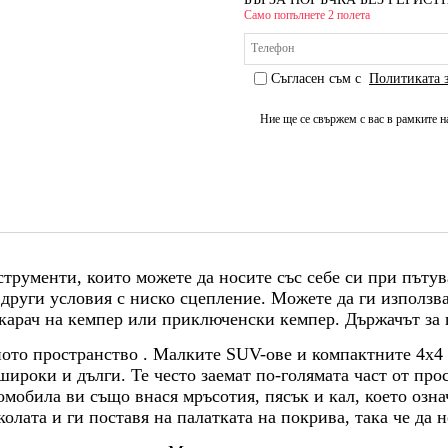
Само попълнете 2 полета
Съгласен съм с
Политиката 
Ние ще се свържем с вас в рамките н
струменти, които можете да носите със себе си при пътув
и други условия с ниско сцепление. Можете да ги използв
 карач на кемпер или приключенски кемпер. Държачът за 
ното пространство . Малките SUV-ове и компактните 4x4 
широки и дълги. Те често заемат по-голямата част от прос
мобила ви също внася мръсотия, пясък и кал, което озна
олата и ги поставя на палатката на покрива, така че да 