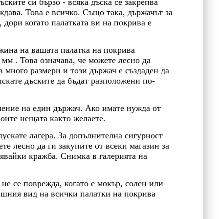
ъските си бързо - всяка дъска се закрепва
ждава. Това е всичко. Също така, държачът за
, дори когато палатката ви на покрива е
жина на вашата палатка на покрива
мм . Това означава, че можете лесно да
в много размери и този държач е създаден да
 искате дъските да бъдат разположени по-
ление на един държач. Ако имате нужда от
роите нещата както желаете.
апускате лагера. За допълнителна сигурност
те лесно да ги закупите от всеки магазин за
тявайки кражба. Снимка в галерията на
не се поврежда, когато е мокър, солен или
ншния вид на всички палатки на покрива