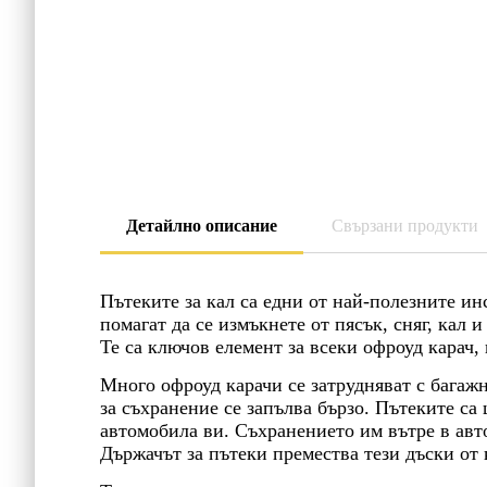
Детайлно описание
Свързани продукти
Пътеките за кал са едни от най-полезните ин
помагат да се измъкнете от пясък, сняг, кал 
Те са ключов елемент за всеки офроуд карач,
Много офроуд карачи се затрудняват с багаж
за съхранение се запълва бързо. Пътеките са 
автомобила ви. Съхранението им вътре в авто
Държачът за пътеки премества тези дъски от к