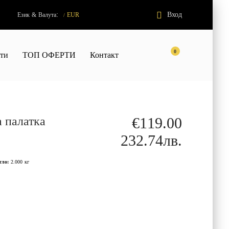
:
Вход
Език
&
Валута
EUR
/
0
кти
ТОП ОФЕРТИ
Контакт
а палатка
€119.00
232.74лв.
гло:
2.000
кг