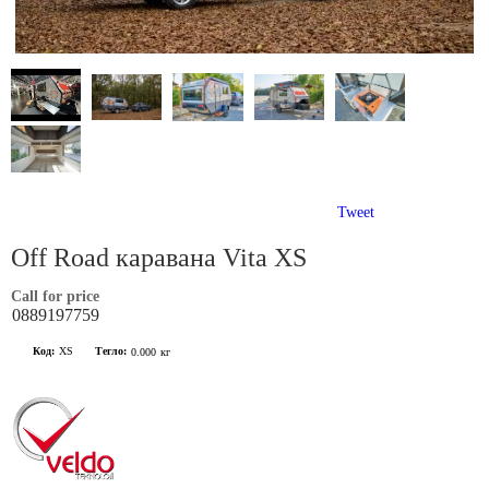
Tweet
Off Road каравана Vita XS
Call for price
0889197759
Код:
XS
Тегло:
0.000
кг