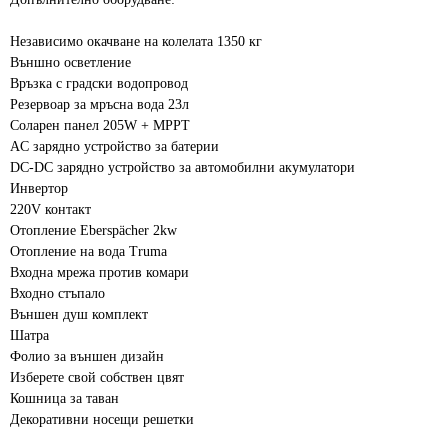
Независимо окачване на колелата 1350 кг
Външно осветление
Връзка с градски водопровод
Резервоар за мръсна вода 23л
Соларен панел 205W + MPPT
AC зарядно устройство за батерии
DC-DC зарядно устройство за автомобилни акумулатори
Инвертор
220V контакт
Отопление Eberspächer 2kw
Отопление на вода Truma
Входна мрежа против комари
Входно стъпало
Външен душ комплект
Шатра
Фолио за външен дизайн
Изберете свой собствен цвят
Кошница за таван
Декоративни носещи решетки