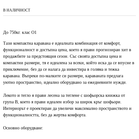
В НАЛИЧНОСТ
До 750кг. клас О1
Тази компактна каравана е идеалната комбинация от комфорт,
функционалност и достъпна цена, което я прави прогнозиран хит в
продажбите за предстоящия сезон. Със своята достъпна цена и
компактни размери, тя е идеалена за всеки, който иска да се впусне в
приключение, без да се налага да инвестира в голяма и тежка
каравана. Въпреки по-малките си размери, караваната предлага
уютно пространство, идеално оборудвано за ежедневните нужди.
Лекото и тегло я прави лесена за теглене с шофьорска книжка от
група B, което я прави идеален избор за широк кръг шофьори.
Интериорът е проектиран да увеличи максимално пространството и
функционалността, без да жертва комфорта.
Основно оборудване: