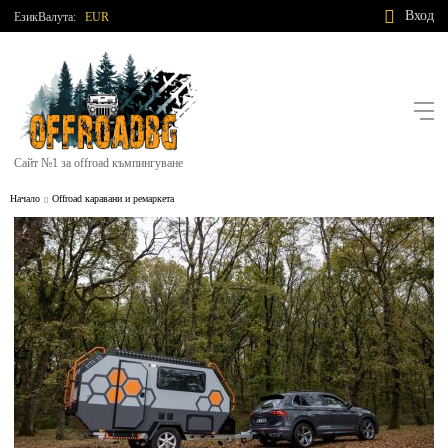
Вход
Език
Валута:
EUR
Сайт №1 за offroad къмпингуване
Начало
Offroad каравани и ремаркета