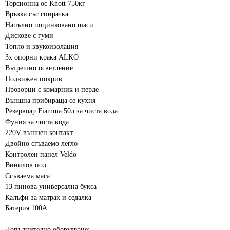
Торсионна ос Knott 750кг
Връзка със спирачка
Напълно поцинковано шаси
Дискове с гуми
Топло и звукоизолация
3x опорни крака ALKO
Вътрешно осветление
Подвижен покрив
Прозорци с комарник и перде
Външна прибираща се кухня
Резервоар Fiamma 50л за чиста вода
Фуния за чиста вода
220V външен контакт
Двойно сгъваемо легло
Контролен панел Veldo
Винилов под
Сгъваема маса
13 пинова универсална букса
Калъфи за матрак и седалка
Батерия 100А
Допълнително оборудване: