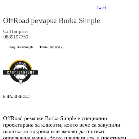
Tweet
OffRoad ремарке Borka Simple
Call for price
0889197759
Код:
BorkaSimple
Тегло:
300.000
кг
В НАЛИЧНОСТ
OffRoad ремарке Borka Simple е специално
проектирана за клиенти, които вече са закупили
палатка за покрива или желаят да ползват
определена марка.
Borka предлага лек и практичен