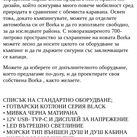
дизайн, който осигурява много повече мобилност сред
природата в сравнение с обемиста каравана. Освен
това, докато къмпингувате, можете да отделите
автомобила си от Borka и да го използвате свободно,
за да изследвате района. С новоразширеното 700-
литрово пространство за съхранение на новата Borka
можете лесно да носите цялото си оборудване за
къмпинг и да ги държите сигурни със заключващите
се капаци.
Можете да изберете от допълнителното оборудване,
което предлагаме по-долу, и да проектирате своя
собствена Borka , както желаете.
СПИСЪК НА СТАНДАРТНО ОБОРУДВАНЕ;
• ГОТВАРСКИ КОТЛОНИ СЕРИЯ BLACK
• МИВКА ЧЕРНА МАТИРАНА
• 12V USB- TYP-C И ДИСПЛЕЙ ЗА НАПРЕЖЕНИЕ
• LED ВЪТРЕШНО СВЕТЛИНИЕ
• МОРСКИ ТИП ВЪНШЕН ДУШ И ДУШ КАБИНА