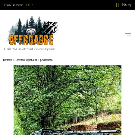
Вход
Език
Валута:
EUR
Сайт №1 за offroad къмпингуване
Начало
Offroad каравани и ремаркета