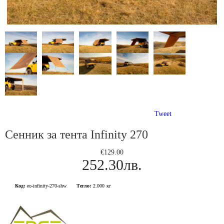
Tweet
Сенник за тента Infinity 270
€129.00
252.30лв.
Код:
eo-infinity-270-shw
Тегло:
2.000
кг