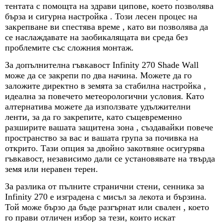
тентата с помощта на здрави ципове, което позволява
бърза и сигурна настройка . Този лесен процес на
закрепване ви спестява време , като ви позволява да
се наслаждавате на заобикалящата ви среда без
проблемите със сложния монтаж.
За допълнителна гъвкавост Infinity 270 Shade Wall
може да се закрепи по два начина. Можете да го
заложите директно в земята за стабилна настройка ,
идеална за повечето метеорологични условия. Като
алтернатива можете да използвате удължителни
ленти, за да го закрепите, като същевременно
разширите вашата защитена зона , създавайки повече
пространство за вас и вашата група за почивка на
открито. Тази опция за двойно закотвяне осигурява
гъвкавост, независимо дали се установявате на твърда
земя или неравен терен.
За разлика от пълните странични стени, сенника за
Infinity 270 е изградена с мисъл за лекота и бързина.
Той може бързо да бъде разгърнат или свален , което
го прави отличен избор за тези, които искат