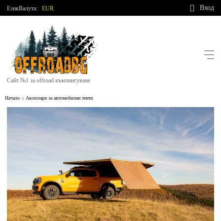
Вход
Език
Валута:
EUR
Сайт №1 за offroad къмпингуване
Начало
Аксесоари за автомобилни тенти