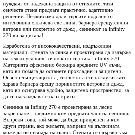
нуждаят от надеждна защита от стихиите, тази
сенчеста стена предлага практично, адаптивно
решение. Независимо дали търсите подслон от
интензивна слънчева светлина, бариера срещу силни
ветрове или покритие от дъжд , сенникът за Infinity
270 ви защитава!
Изработена от висококачествени, издръжливи
материали, стената за сянка е проектирана да издържа
на тежки условия точно като сенника Infinity 270.
Материята ефективно блокира вредните UV лъчи,
като ви помага да останете прохладни и защитени.
Освен слънцезащитата, сенчестата стена служи като
здрава бариера срещу поривистите ветрове и дъжд,
като ви осигурява удобно, защитено пространство, за
да се наслаждавате на открито .
Сенника за Infinity 270 е проектирана за лесно
закрепване , предимно към предната част на сенника.
Въпреки това, той може да бъде прикрепен и към
други страни, ако желаете, въпреки че дължината
може да не съвпада напълно. Стената се свързва към