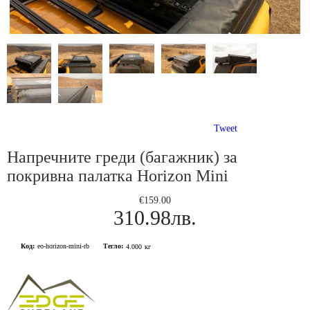
Tweet
Напречните греди (багажник) за
покривна палатка Horizon Mini
€159.00
310.98лв.
Код:
eo-horizon-mini-rb
Тегло:
4.000
кг