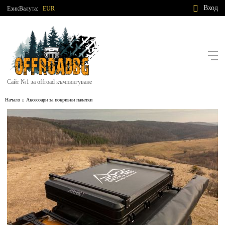
Вход
Език
Валута:
EUR
Сайт №1 за offroad къмпингуване
Начало
Аксесоари за покривни палатки