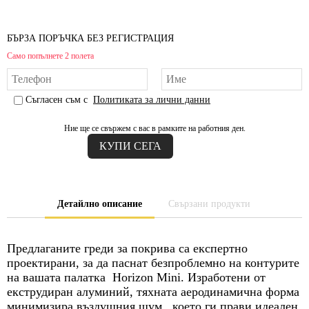
БЪРЗА ПОРЪЧКА БЕЗ РЕГИСТРАЦИЯ
Само попълнете 2 полета
Съгласен съм с
Политиката за лични данни
Ние ще се свържем с вас в рамките на работния ден.
Детайлно описание
Свързани продукти
Предлаганите греди за покрива са експертно
проектирани, за да паснат безпроблемно на контурите
на вашата палатка Horizon Mini. Изработени от
екструдиран алуминий, тяхната аеродинамична форма
минимизира въздушния шум , което ги прави идеален