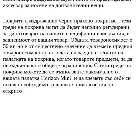
аксесоар за носене на допълнителни вещи.
Покрити с издръжливо черно прахово покритие , тези
греди на покрива могат да бъдат напълно регулирани,
за да отговарят на вашите специфични изисквания, в
зависимост от вашия товар. Общата товароносимост е
50 кг, но е от съществено значение да вземете предвид
товароносимостта на колата си заедно с теглото на
палатката на покрива, когато товарите предмети, за да
не надвишавате общите ограничения. С тези греди на
покрива можете да се възползвате максимално от
вашата палатка Horizon Mini и да вземете със себе си
всичко необходимо за вашите приключения на
открито .