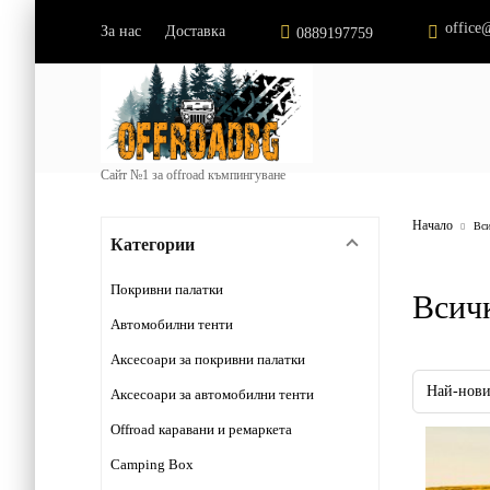
office
За нас
Доставка
|
0889197759
Сайт №1 за offroad къмпингуване
Начало
Вси
Категории
Покривни палатки
Всич
Автомобилни тенти
Аксесоари за покривни палатки
Аксесоари за автомобилни тенти
Offroad каравани и ремаркета
Camping Box