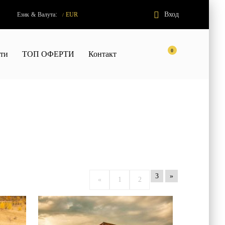
:
Вход
Език
&
Валута
EUR
/
0
кти
ТОП ОФЕРТИ
Контакт
3
»
«
1
2