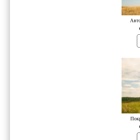
Авто
Покр