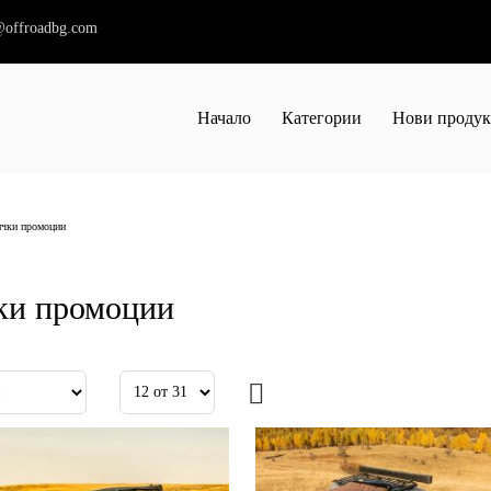
@offroadbg.com
Начало
Категории
Нови проду
чки промоции
ки промоции